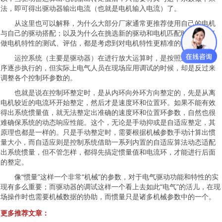
法，即可得出驱动器输出电流（也就是电机输入电流）了。
从这里也可以解释，为什么大部分厂家通常更推荐使用自己的电机
与自己的驱动搭配；以及为什么在挑选新的驱动和电机匹配时，要反复
做电机特性的测试、评估，都是考虑到对电机特性更精准的把握。
运控系统（主要是驱动器）在进行放大运算时，是按照上面说的顺
序逐步执行的，但实际上电气人员在现场应用调试的时候，却是反过来
调整各个控制环参数的。
也就是说在控制环整定时，是从内环向外环方向整定的，先是从离
电机较近的电流环开始整定，然后才是速度环和位置环。如果不能有效
得出系统惯量值，就无法整定出准确的速度环和位置环参数，自然也很
难确保系统的动态响应性能。这个，无论是手动抑或是自适应整定，其
原理也都是一样的。只是手动整定时，需要根据机械参数手动计算出惯
量大小，而自适应则是控制系统借助一系列内置的自适应算法动态适配
出系统惯量，但不管怎样，都得先搞定惯量值和电流环，才能进行后面
的整定。
像“惯量”这样一个非常“机械”的参数，对于电气驱动功能和特性的实
现有多么重要；而驱动器的调试这样一个看上去如此“电气”的活儿，在现
场操作时也需要机械数据的协助，而惯量只是诸多机械参数中的一个。
更多推荐文章：