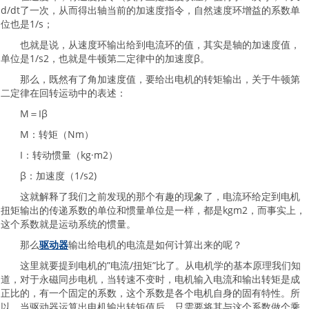
d/dt了一次，从而得出轴当前的加速度指令，自然速度环增益的系数单
位也是1/s；
也就是说，从速度环输出给到电流环的值，其实是轴的加速度值，
单位是1/s2，也就是牛顿第二定律中的加速度β。
那么，既然有了角加速度值，要给出电机的转矩输出，关于牛顿第
二定律在回转运动中的表述：
M＝Iβ
M：转矩（Nm）
I：转动惯量（kg·m2）
β：加速度（1/s2)
这就解释了我们之前发现的那个有趣的现象了，电流环给定到电机
扭矩输出的传递系数的单位和惯量单位是一样，都是kgm2，而事实上，
这个系数就是运动系统的惯量。
那么
驱动器
输出给电机的电流是如何计算出来的呢？
这里就要提到电机的”电流/扭矩”比了。从电机学的基本原理我们知
道，对于永磁同步电机，当转速不变时，电机输入电流和输出转矩是成
正比的，有一个固定的系数，这个系数是各个电机自身的固有特性。所
以，当驱动器运算出电机输出转矩值后，只需要将其与这个系数做个乘