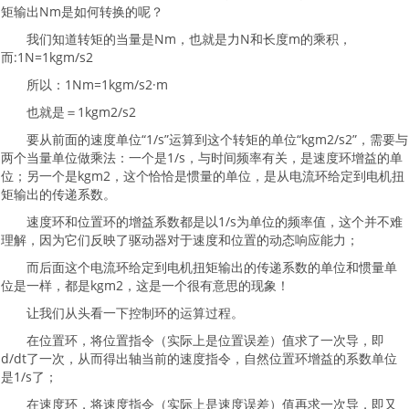
矩输出Nm是如何转换的呢？
我们知道转矩的当量是Nm，也就是力N和长度m的乘积，
而:1N=1kgm/s2
所以：1Nm=1kgm/s2·m
也就是＝1kgm2/s2
要从前面的速度单位“1/s”运算到这个转矩的单位“kgm2/s2”，需要与
两个当量单位做乘法：一个是1/s，与时间频率有关，是速度环增益的单
位；另一个是kgm2，这个恰恰是惯量的单位，是从电流环给定到电机扭
矩输出的传递系数。
速度环和位置环的增益系数都是以1/s为单位的频率值，这个并不难
理解，因为它们反映了驱动器对于速度和位置的动态响应能力；
而后面这个电流环给定到电机扭矩输出的传递系数的单位和惯量单
位是一样，都是kgm2，这是一个很有意思的现象！
让我们从头看一下控制环的运算过程。
在位置环，将位置指令（实际上是位置误差）值求了一次导，即
d/dt了一次，从而得出轴当前的速度指令，自然位置环增益的系数单位
是1/s了；
在速度环，将速度指令（实际上是速度误差）值再求一次导，即又