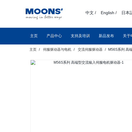
text.skipToContent
text.skipToNavigation
中文 /
English /
日本語
主页
产品中心
支持及培训
新品发布
关于
主页
伺服驱动器与电机
交流伺服驱动器
M56S系列 