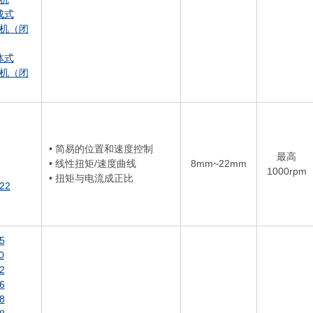
成式
机（闭
体式
机（闭
• 简易的位置和速度控制
最高
• 线性扭矩/速度曲线
8mm~22mm
1000rpm
• 扭矩与电流成正比
22
5
0
2
6
8