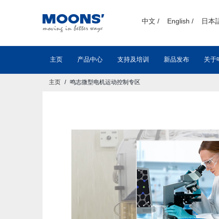
text.skipToContent
text.skipToNavigation
中文 /
English /
日本語
主页
产品中心
支持及培训
新品发布
关于
主页
鸣志微型电机运动控制专区