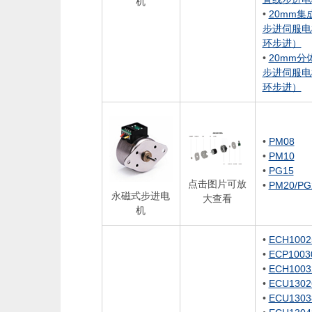
机
•
20mm集
步进伺服电
环步进）
•
20mm分
步进伺服电
环步进）
•
PM08
•
PM10
•
PG15
点击图片可放
•
PM20/PG
永磁式步进电
大查看
机
•
ECH1002
•
ECP1003
•
ECH1003
•
ECU1302
•
ECU1303