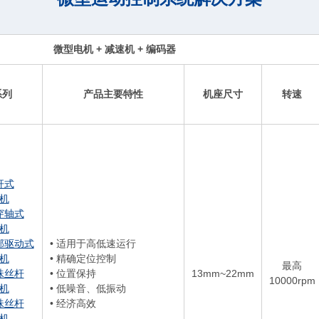
微型电机 + 减速机 + 编码器
系列
产品主要特性
机座尺寸
转速
杆式
机
穿轴式
机
部驱动式
• 适用于高低速运行
机
• 精确定位控制
最高
珠丝杆
• 位置保持
13mm~22mm
10000rpm
机
• 低噪音、低振动
珠丝杆
• 经济高效
机