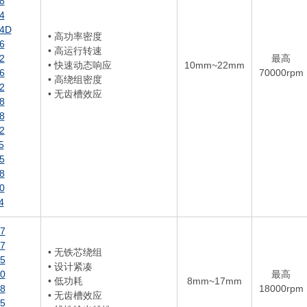
8
4
4D
• 高功率密度
6
• 高运行转速
2
最高
• 快速动态响应
10mm~22mm
6
70000rpm
• 高绕组密度
2
• 无齿槽效应
8
8
2
5
5
8
0
4
7
7
• 无铁芯绕组
5
• 设计紧凑
0
最高
• 低功耗
8mm~17mm
8
18000rpm
• 无齿槽效应
5