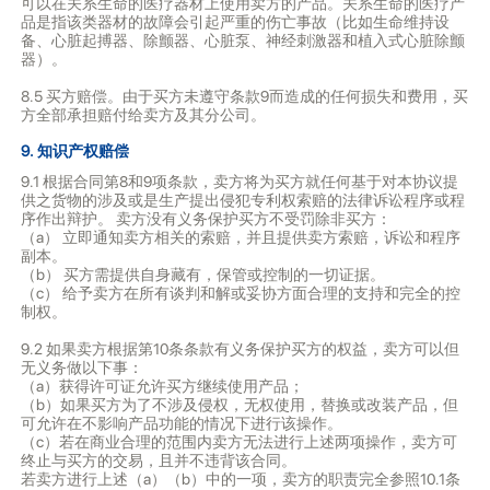
可以在关系生命的医疗器材上使用卖方的产品。关系生命的医疗产
品是指该类器材的故障会引起严重的伤亡事故（比如生命维持设
备、心脏起搏器、除颤器、心脏泵、神经刺激器和植入式心脏除颤
器）。
8.5 买方赔偿。由于买方未遵守条款9而造成的任何损失和费用，买
方全部承担赔付给卖方及其分公司。
9. 知识产权赔偿
9.1 根据合同第8和9项条款，卖方将为买方就任何基于对本协议提
供之货物的涉及或是生产提出侵犯专利权索赔的法律诉讼程序或程
序作出辩护。 卖方没有义务保护买方不受罚除非买方：
（a） 立即通知卖方相关的索赔，并且提供卖方索赔，诉讼和程序
副本。
（b） 买方需提供自身藏有，保管或控制的一切证据。
（c） 给予卖方在所有谈判和解或妥协方面合理的支持和完全的控
制权。
9.2 如果卖方根据第10条条款有义务保护买方的权益，卖方可以但
无义务做以下事：
（a）获得许可证允许买方继续使用产品；
（b）如果买方为了不涉及侵权，无权使用，替换或改装产品，但
可允许在不影响产品功能的情况下进行该操作。
（c）若在商业合理的范围内卖方无法进行上述两项操作，卖方可
终止与买方的交易，且并不违背该合同。
若卖方进行上述（a）（b）中的一项，卖方的职责完全参照10.1条