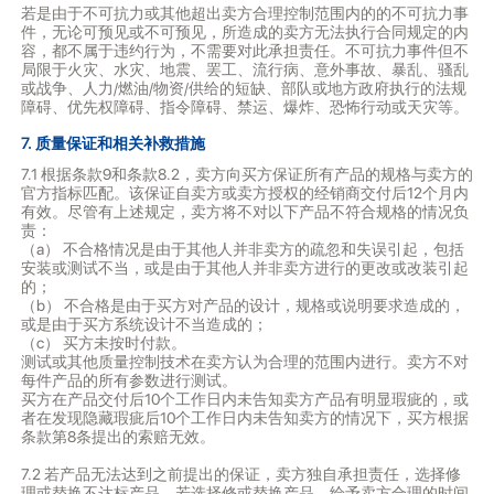
若是由于不可抗力或其他超出卖方合理控制范围内的的不可抗力事
件，无论可预见或不可预见，所造成的卖方无法执行合同规定的内
容，都不属于违约行为，不需要对此承担责任。不可抗力事件但不
局限于火灾、水灾、地震、罢工、流行病、意外事故、暴乱、骚乱
或战争、人力/燃油/物资/供给的短缺、部队或地方政府执行的法规
障碍、优先权障碍、指令障碍、禁运、爆炸、恐怖行动或天灾等。
7. 质量保证和相关补救措施
7.1 根据条款9和条款8.2，卖方向买方保证所有产品的规格与卖方的
官方指标匹配。该保证自卖方或卖方授权的经销商交付后12个月内
有效。尽管有上述规定，卖方将不对以下产品不符合规格的情况负
责：
（a） 不合格情况是由于其他人并非卖方的疏忽和失误引起，包括
安装或测试不当，或是由于其他人并非卖方进行的更改或改装引起
的；
（b） 不合格是由于买方对产品的设计，规格或说明要求造成的，
或是由于买方系统设计不当造成的；
（c） 买方未按时付款。
测试或其他质量控制技术在卖方认为合理的范围内进行。卖方不对
每件产品的所有参数进行测试。
买方在产品交付后10个工作日内未告知卖方产品有明显瑕疵的，或
者在发现隐藏瑕疵后10个工作日内未告知卖方的情况下，买方根据
条款第8条提出的索赔无效。
7.2 若产品无法达到之前提出的保证，卖方独自承担责任，选择修
理或替换不达标产品。若选择修或替换产品，给予卖方合理的时间