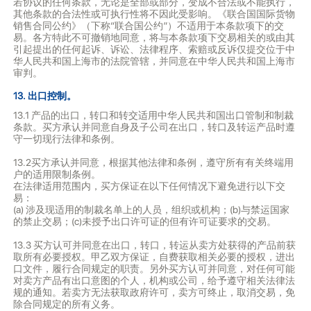
若协议的任何条款，无论是全部或部分，变成不合法或不能执行，
其他条款的合法性或可执行性将不因此受影响。《联合国国际货物
销售合同公约》（下称“联合国公约”）不适用于本条款项下的交
易。各方特此不可撤销地同意，将与本条款项下交易相关的或由其
引起提出的任何起诉、诉讼、法律程序、索赔或反诉仅提交位于中
华人民共和国上海市的法院管辖，并同意在中华人民共和国上海市
审判。
13. 出口控制。
13.1 产品的出口，转口和转交适用中华人民共和国出口管制和制裁
条款。买方承认并同意自身及子公司在出口，转口及转运产品时遵
守一切现行法律和条例。
13.2买方承认并同意，根据其他法律和条例，遵守所有有关终端用
户的适用限制条例。
在法律适用范围内，买方保证在以下任何情况下避免进行以下交
易：
(a) 涉及现适用的制裁名单上的人员，组织或机构；(b)与禁运国家
的禁止交易；(c)未授予出口许可证的但有许可证要求的交易。
13.3 买方认可并同意在出口，转口，转运从卖方处获得的产品前获
取所有必要授权。甲乙双方保证，自费获取相关必要的授权，进出
口文件，履行合同规定的职责。另外买方认可并同意，对任何可能
对卖方产品有出口意图的个人，机构或公司，给予遵守相关法律法
规的通知。若卖方无法获取政府许可，卖方可终止，取消交易，免
除合同规定的所有义务。