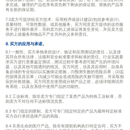
来完成。修理的产品也享有原先剩下剩余的保证期。替换的产品享
有全新的保证期。
7.3卖方可提供给买方技术、应用程序或设计建议(包括参考设计)、
质量特性、可靠性数据、或其他服务。买方同意卖方提供的这些服
务不进行额外展开，否则卖方的上述保证将发生变化，并且卖方提
供的上述服务和物品不产生另外的义务和责任。
8. 买方的应用与承诺。
8.1 一般性。买方单独承担设计、验证和应用测试的责任，以及使
其符合所有法律，法规和安全标准要求和标准的责任。行业实践要
求买方进行质量鉴定测试，测试过程中要考虑可能产生的环境问
题，以及其他可能遇到的情况。买方同意，涉及其应用时，自身具
备必须的专业知识以实施保证措施，(1)预测失败的危险后果；(2)监
控故障及其后果；(3)减少可能会造成危险的失败可能性，并采取相
应的补救措施。买方同意在使用或分销产品之前，必须详细测试所
有系统，以及在系统中使用产品的功能性。
8.2 工业标准。除非卖方专门指定了某类产品为特殊工业标准，否
则卖方不对任何不达标情况负责。
8.3 专门指定的限制。卖方可专门指定特定的产品为最终特定标准
买方自行承担选择产品的风险。
8.4 关系生命的医疗产品。除非有授权机构执行特定合同，买方不