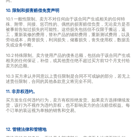
同。
10. 限制和损害赔偿免责声明
10.1 一般性限制。卖方不对任何由于该合同产生或相关的任何特
殊、附带、间接、惩罚性的、偶然的损害赔偿负责，无论卖方是否
被事前告知过损失的可能性。这些损失包括但不仅限于搬运，返
工，重新装修的费用，替补产品的辅助费用，重新测试费用，以及
劳动成本，商誉损失，利润损失，储蓄损失，丧失使用权，数据丢
失或业务中断。
10.2 特殊限制。卖方使用产品的债务总额，包括由于该合同产生或
相关的任何保证，补偿，或其他责任绝不超过买方前12个月支付给
卖方的总额。
10.3 买方承认并同意以上责任限制是合同不可或缺的部分，若无上
述责任限制，合同的其他条款意义将完全不同。
11. 非弃权违约。
买方发生任何违约行为，卖方有权拒绝发货。如果卖方选择继续发
货，该行为不视作为违约弃权，也不影响卖方的合法赔偿权益。每
个订单的装运视为单独的销售和交易。
12. 管辖法律和管辖地