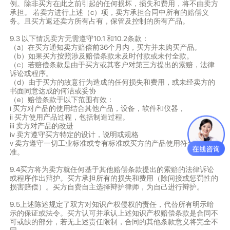
例。除非买方在此之前引起的任何损坏，损失和费用，将不由卖方
承担。 若卖方进行上述（c）项，卖方承担合同中所有的赔偿义
务。且买方返还卖方所有占有，保管及控制的所有产品。
9.3 以下情况卖方无需遵守10.1 和10.2条款：
（a）在买方通知卖方赔偿前36个月内，买方并未购买产品。
（b）如果买方按照涉及赔偿条款未及时付款或未付全款。
（c）若赔偿条款是由于买方或其客户对第三方提出的索赔，法律
诉讼或程序。
（d）由于买方的故意行为造成的任何损失和费用，或未经卖方的
书面同意达成的何洁或妥协
（e）赔偿条款于以下范围有效：
i 买方对产品的使用结合其他产品，设备，软件和仪器，
ii 买方使用产品过程，包括制造过程。
iii 卖方对产品的改进
iv 卖方遵守买方特定的设计，说明或规格
v 卖方遵守一切工业标准或专有标准或买方的产品使用符合工业标
准。
9.4买方将为卖方就任何基于其他赔偿条款提出的索赔的法律诉讼
或程序作出辩护。买方承担所有的损失和费用（除间接或惩罚性的
损害赔偿）。买方自费自主选择辩护律师，为自己进行辩护。
9.5上述陈述规定了双方对知识产权侵权的责任，代替所有明示暗
示的保证或法令。买方认可并承认上述知识产权赔偿条款是合同不
可或缺的部分，若无上述责任限制，合同的其他条款意义将完全不