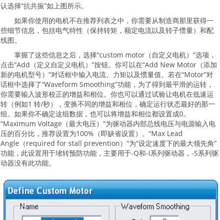
认选择“抗共振”如上图所示。
如果你使用的电机不在推荐列表之中，你需要从制造商那里获得一
些细节信息，包括电气特性（保持转矩，额定电流以及转子惯量）和配
线图。
掌握了这些信息之后，选择“custom motor（自定义电机）”选项，
点击“Add（定义自定义电机）”按钮。你可以在“Add New Motor（添加
新的电机型号）”对话框中输入电流、力矩以及惯量值。若在“Motor”对
话框中选择了“Waveform Smoothing”功能，为了得到最平滑的运转，
你需要输入波形校正的增益和相位。你也可以通过试验让电机在低速运
转（例如1 转/秒），变换不同的增益和相位，确定运行状态最好的那一
组。如果你不确定这组数据，也可以将增益和相位都设置成0。
“Maximum Voltage（最大电压）”为驱动器内部总线电压与电源输入电
压的百分比，推荐设置为100%（即缺省设置）。“Max Lead
Angle（required for stall prevention）”为“设定速度下的最大领先角”
功能，此设置用于堵转预防功能，主要用于-Q和-I系列驱动器，-S系列驱
动器没有此功能。