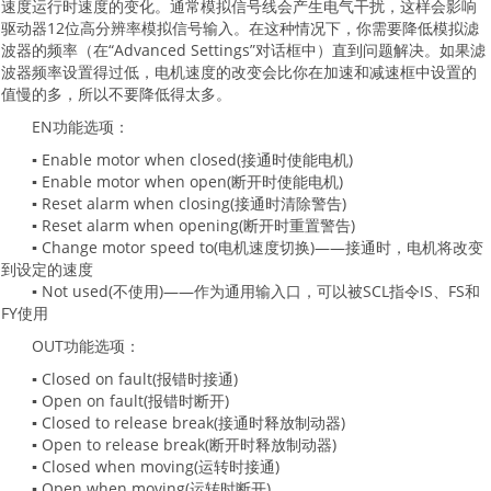
速度运行时速度的变化。通常模拟信号线会产生电气干扰，这样会影响
驱动器12位高分辨率模拟信号输入。在这种情况下，你需要降低模拟滤
波器的频率（在“Advanced Settings”对话框中）直到问题解决。如果滤
波器频率设置得过低，电机速度的改变会比你在加速和减速框中设置的
值慢的多，所以不要降低得太多。
EN功能选项：
▪ Enable motor when closed(接通时使能电机)
▪ Enable motor when open(断开时使能电机)
▪ Reset alarm when closing(接通时清除警告)
▪ Reset alarm when opening(断开时重置警告)
▪ Change motor speed to(电机速度切换)——接通时，电机将改变
到设定的速度
▪ Not used(不使用)——作为通用输入口，可以被SCL指令IS、FS和
FY使用
OUT功能选项：
▪ Closed on fault(报错时接通)
▪ Open on fault(报错时断开)
▪ Closed to release break(接通时释放制动器)
▪ Open to release break(断开时释放制动器)
▪ Closed when moving(运转时接通)
▪ Open when moving(运转时断开)