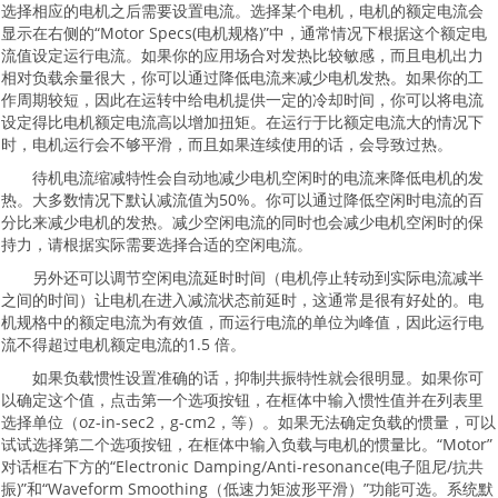
选择相应的电机之后需要设置电流。选择某个电机，电机的额定电流会
显示在右侧的“Motor Specs(电机规格)”中，通常情况下根据这个额定电
流值设定运行电流。如果你的应用场合对发热比较敏感，而且电机出力
相对负载余量很大，你可以通过降低电流来减少电机发热。如果你的工
作周期较短，因此在运转中给电机提供一定的冷却时间，你可以将电流
设定得比电机额定电流高以增加扭矩。在运行于比额定电流大的情况下
时，电机运行会不够平滑，而且如果连续使用的话，会导致过热。
待机电流缩减特性会自动地减少电机空闲时的电流来降低电机的发
热。大多数情况下默认减流值为50%。你可以通过降低空闲时电流的百
分比来减少电机的发热。减少空闲电流的同时也会减少电机空闲时的保
持力，请根据实际需要选择合适的空闲电流。
另外还可以调节空闲电流延时时间（电机停止转动到实际电流减半
之间的时间）让电机在进入减流状态前延时，这通常是很有好处的。电
机规格中的额定电流为有效值，而运行电流的单位为峰值，因此运行电
流不得超过电机额定电流的1.5 倍。
如果负载惯性设置准确的话，抑制共振特性就会很明显。如果你可
以确定这个值，点击第一个选项按钮，在框体中输入惯性值并在列表里
选择单位（oz-in-sec2，g-cm2，等）。如果无法确定负载的惯量，可以
试试选择第二个选项按钮，在框体中输入负载与电机的惯量比。“Motor”
对话框右下方的“Electronic Damping/Anti-resonance(电子阻尼/抗共
振)”和“Waveform Smoothing（低速力矩波形平滑）”功能可选。系统默