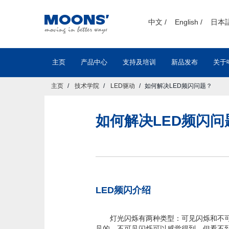
text.skipToContent
text.skipToNavigation
中文 /
English /
日本語
主页
产品中心
支持及培训
新品发布
关于
主页
技术学院
LED驱动
如何解决LED频闪问题？
如何解决LED频闪问
LED频闪介绍
灯光闪烁有两种类型：可见闪烁和不可见闪
见的。不可见闪烁可以感觉得到，但看不