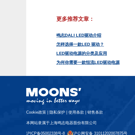
更多推荐文章：
鸣志DALI LED驱动介绍
怎样选择一款LED 驱动？
LED驱动电源的分类及应用
为何你需要一款恒流LED驱动电源
Cookie政策
|
隐私保护
|
使用条款
|
销售条款
本网站隶属于上海鸣志电器股份有限公司
沪ICP备05002338号-8
沪公网安备 31011202007875号