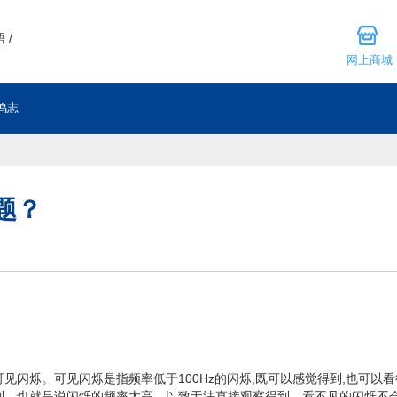
 /
网上商城
鸣志
题？
烁。可见闪烁是指频率低于100Hz的闪烁,既可以感觉得到,也可以看
到，也就是说闪烁的频率太高，以致无法直接观察得到。看不见的闪烁不