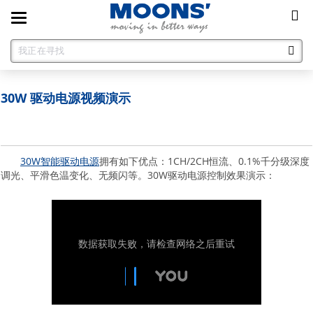
Toggle
navigation
30W 驱动电源视频演示
30W智能驱动电源
拥有如下优点：1CH/2CH恒流、0.1%千分级深度
调光、平滑色温变化、无频闪等。30W驱动电源控制效果演示：