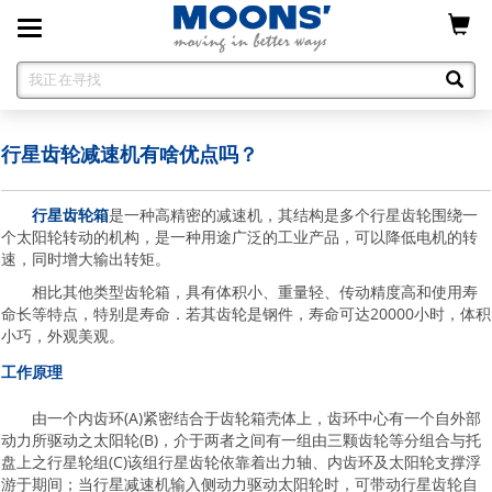
Toggle
navigation
行星齿轮减速机有啥优点吗？
行星齿轮箱
是一种高精密的减速机，其结构是多个行星齿轮围绕一
个太阳轮转动的机构，是一种用途广泛的工业产品，可以降低电机的转
速，同时增大输出转矩。
相比其他类型齿轮箱，具有体积小、重量轻、传动精度高和使用寿
命长等特点，特别是寿命．若其齿轮是钢件，寿命可达20000小时，体积
小巧，外观美观。
工作原理
由一个内齿环(A)紧密结合于齿轮箱壳体上，齿环中心有一个自外部
动力所驱动之太阳轮(B)，介于两者之间有一组由三颗齿轮等分组合与托
盘上之行星轮组(C)该组行星齿轮依靠着出力轴、内齿环及太阳轮支撑浮
游于期间；当行星减速机输入侧动力驱动太阳轮时，可带动行星齿轮自