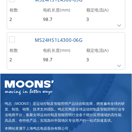
5
28000
1.1
相数
电机长度(mm)
额定电流(A)
出轴类型
2
98.7
3
单出轴
保持力矩(Nm)
转子惯量(g•cm²)
重量(kg)
MS24HS1L4300-06G
8
175000
1.3
相数
电机长度(mm)
额定电流(A)
出轴类型
2
98.7
3
单出轴
保持力矩(Nm)
转子惯量(g•cm²)
重量(kg)
8
700000
1.3
出轴类型
鸣志（MOONS'）是运动控制及智能照明产品综合制造商，拥有遍布全球的研
单出轴
发、制造、销售、技术支持团队。鸣志官网是全球运动控制及智能照明行业专
业电商平台，集聚全球运动控制及智能照明行业各个细分应用领域的高性能、
高品质、有特色产品，实现面向中国地区专业用户的一站式快速直供。
本网站隶属于上海鸣志电器股份有限公司