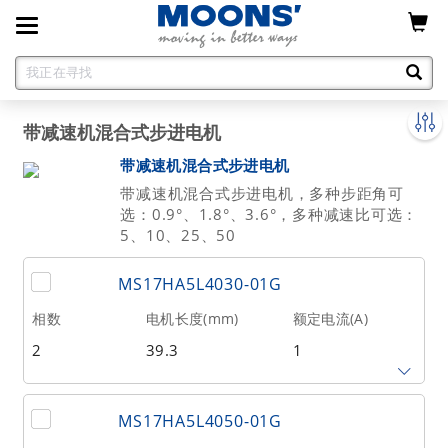
Toggle
navigation
带减速机混合式步进电机
带减速机混合式步进电机
带减速机混合式步进电机，多种步距角可
选：0.9°、1.8°、3.6°，多种减速比可选：
5、10、25、50
MS17HA5L4030-01G
相数
电机长度(mm)
额定电流(A)
2
39.3
1
保持力矩(Nm)
转子惯量(g•cm²)
重量(kg)
MS17HA5L4050-01G
0.72
20
0.15