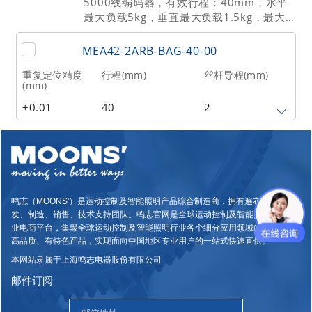
5000线编码器，有效行程：40mm，水平
1
0.5
60
最大负载5kg，垂直最大负载1.5kg，最大
推力150N，重复定位精度±0.01mm。
重量(kg)
MEA42-2ARB-BAG-40-00
0.4
重复定位精度
行程(mm)
丝杆导程(mm)
(mm)
±0.01
40
2
最大水平负载(kg)
最大垂直负载(kg)
最高速度
(mm/sec)
5
1.5
60
鸣志（MOONS'）是运动控制及智能照明产品综合制造商，拥有遍布全球的研
重量(kg)
发、制造、销售、技术支持团队。鸣志官网是全球运动控制及智能照明行业专
0.6
业电商平台，集聚全球运动控制及智能照明行业各个细分应用领域的高性能、
高品质、有特色产品，实现面向中国地区专业用户的一站式快速直供。
本网站隶属于上海鸣志电器股份有限公司
邮件订阅