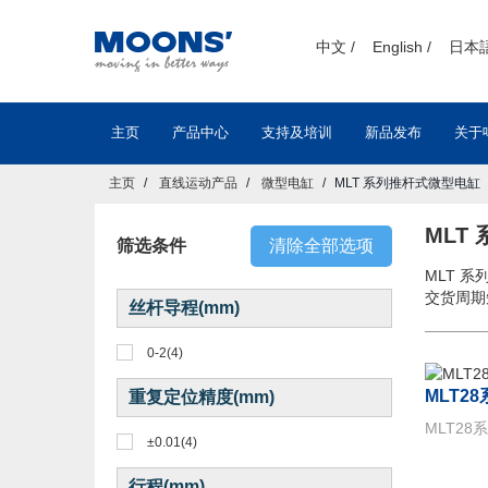
text.skipToContent
text.skipToNavigation
中文 /
English /
日本語
主页
产品中心
支持及培训
新品发布
关于
主页
直线运动产品
微型电缸
MLT 系列推杆式微型电缸
MLT
筛选条件
清除全部选项
MLT 
交货周期
丝杆导程(mm)
0-2
(4)
MLT2
重复定位精度(mm)
MLT2
±0.01
(4)
行程(mm)