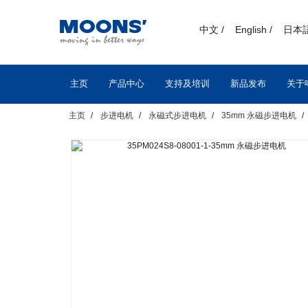
text.skipToContent
text.skipToNavigation
中文 /
English /
日本語
主页
产品中心
支持及培训
新品发布
关于
主页
步进电机
永磁式步进电机
35mm 永磁步进电机