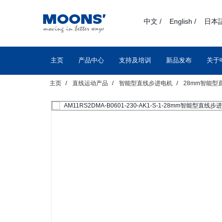
text.skipToContent
text.skipToNavigation
中文 /
English /
日本語
主页
产品中心
支持及培训
新品发布
关于
主页
直线运动产品
智能型直线步进电机
28mm智能型