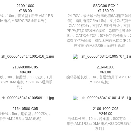
2109-1000
SSDC06-ECX-J
¥188.00
¥1,180.00
，10m，普通型 ( 用于 AM11RS
24-70V，最大输出连续电流6A/相(正弦
MA 电机 + SSDC/RS通用系列 )
值)，瞬时电流7.5A(1.5s)，支持CoE(符
CiA402标准)，支持VoE固件升级，支持
PP,PV,PT,CSP和HM模式，Q程序也可通
EtherCAT指令启动，5路数字信号输入，
路数字信号输出，双以太网通讯接口(RJ4
连接器)通讯和USB mini软件配置
2109-0300-C05
2164-0100
¥94.00
¥63.00
线，3m，超柔型，500万次， ( 用
编码器延长线，1m，普通型(用于 AM11R
1RS □ DMA 电机+SSDC/RS通用系
□ DMA 电机)
列 )
2164-0500-C05
2109-1000-C05
延长线，5m，超柔型，500万次，
¥246.00
用于 AM11RS □ DMA 电机)
电机延长线，10m，超柔型，500万次， 
用于 AM11RS □ DMA 电机+SSDC/RS通
系列 )