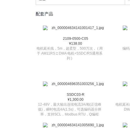
配套产品
2109-0500-C05
¥138.00
电机延长线，5m，超柔型，500万次， ( 用
编码
于 AM11RS □ DMA 电机+SSDC/RS通用系
列 )
SSDC03-R
¥1,300.00
12-48V，最大输出连续电流3A/相(正弦峰
电机延长线
值)，瞬时电流4A(1.5s)，可选编码器分辨
DM
率，支持SCL，Modbus RTU，Q编程