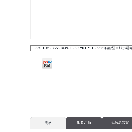
配套产品
包装及发货
current
规格
tab: