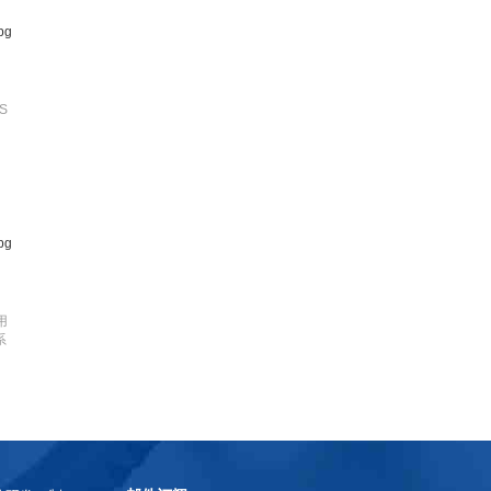
S
用
系