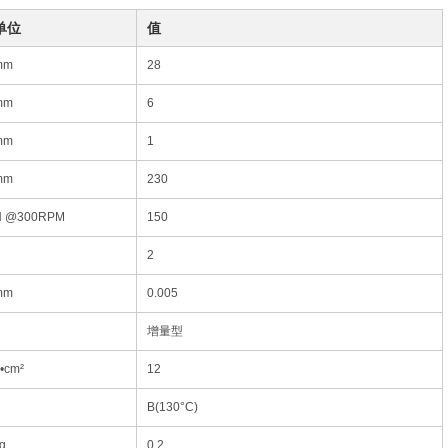
单位
值
mm
28
mm
6
mm
1
mm
230
N @300RPM
150
2
mm
0.005
增量型
•cm²
12
B(130°C)
g
0.2