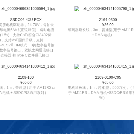
SSDC06-4XU-ECX
2164-0300
伺服电机驱动器，24-70V，每轴最
¥86.00
续电流6A/相(正弦峰值)，瞬时电流
编码器延长线，3m，普通型(用于 AM11R
A(1.5s)，支持CoE(符合CiA402标
□ DMA 电机)
)，支持VoE固件升级，支持
,CSP,CSV和HM模式，3路数字信号输
路数字信号输出，双以太网通讯接口
45连接器)和Type C软件通讯接口
2109-100
2109-0100-C05
¥60.00
¥65.00
，1m，普通型 ( 用于 AM11RS □
电机延长线，1m，超柔型，500万次， ( 
A 电机 + SSDC/RS通用系列 )
于 AM11RS □ DMA 电机+SSDC/RS通用
列 )