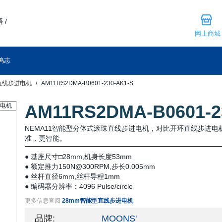
 /
网上商城
鸣志
直线步进电机
AM11RS2DMA-B0601-230-AK1-S
AM11RS2DMA-B0601-2
NEMA11智能型分体式滚珠直线步进电机，对比开环直线步进
准，更智能。
● 基座尺寸□28mm,机身长度53mm
● 额定推力150N@300RPM,步长0.005mm
● 丝杆直径6mm,丝杆导程1mm
● 编码器分辨率：4096 Pulse/circle
更多信息查阅
28mm智能型直线步进电机
品牌:
MOONS'