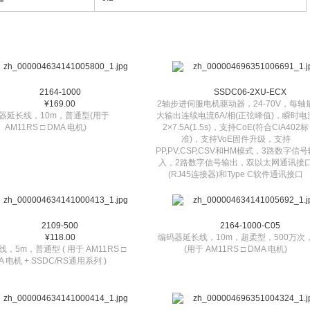
2164-1000
SSDC06-2XU-ECX
¥169.00
2轴步进伺服电机驱动器，24-70V，每轴
器延长线，10m，普通型(用于
大输出连续电流6A/相(正弦峰值)，瞬时电
AM11RS □ DMA 电机)
2×7.5A(1.5s)，支持CoE(符合CiA402标
准)，支持VoE固件升级，支持
PP,PV,CSP,CSV和HM模式，3路数字信号
入，2路数字信号输出，双以太网通讯接
(RJ45连接器)和Type C软件通讯接口
2109-500
2164-1000-C05
¥118.00
编码器延长线，10m，超柔型，500万次
，5m，普通型 ( 用于 AM11RS □
(用于 AM11RS □ DMA 电机)
A 电机 + SSDC/RS通用系列 )