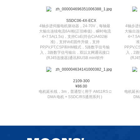
SSDC06-4X-ECX
4轴步进伺服电机驱动器，24-70V，每轴最
4轴步进
大输出连续电流6A/相(正弦峰值)，瞬时电流
大输出连
4×7.5A(1.5s)，支持CoE(符合CiA402标
4×7.5
准)，支持VoE固件升级，支持
准
PP,PV,PT,CSP和HM模式，5路数字信号输
PP,PV
入，3路数字信号输出，双以太网通讯接口
入，2
(RJ45连接器)通讯和USB mini软件
(RJ
2109-300
¥86.00
电机延长线，3m，普通型 ( 用于 AM11RS □
电机延长线
DMA 电机 + SSDC/RS通用系列 )
DM