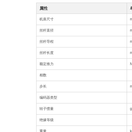
属性
机座尺寸
丝杆直径
丝杆导程
丝杆长度
额定推力
相数
步长
编码器类型
转子惯量
g
绝缘等级
重量
k