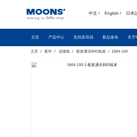
text.skipToContent
text.skipToNavigation
中文 /
English /
日本語
主页
产品中心
支持及培训
新品发布
关于
主页
配件
连接线
配套通讯和IO线束
1664-100