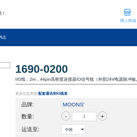
 /
网上商城
鸣志
1690-0200
I/O线，2m，44pin高密度连接器IO信号线（外部24V电源脉冲
更多信息查阅
配套通讯和IO线束
品牌:
MOONS'
-
+
数量:
运送至: