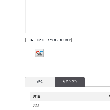
包装及发货
current
规格
tab:
属性
类型