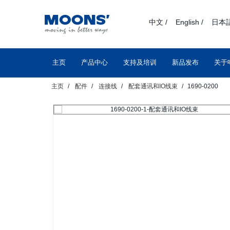
text.skipToContent
text.skipToNavigation
中文 /
English /
日本語
主页
产品中心
支持及培训
新品发布
关于
主页
配件
连接线
配套通讯和IO线束
1690-0200