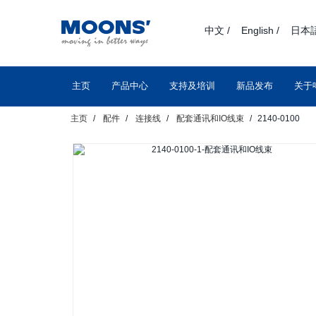
text.skipToContent
text.skipToNavigation
中文 /
English /
日本語
主页
产品中心
支持及培训
新品发布
关于
主页
配件
连接线
配套通讯和IO线束
2140-0100