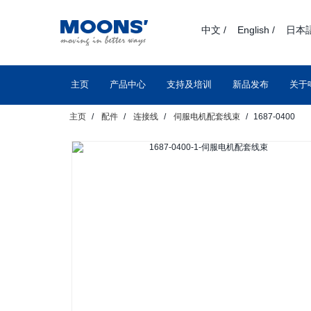
text.skipToContent
text.skipToNavigation
中文 /
English /
日本語
主页
产品中心
支持及培训
新品发布
关于
主页
配件
连接线
伺服电机配套线束
1687-0400