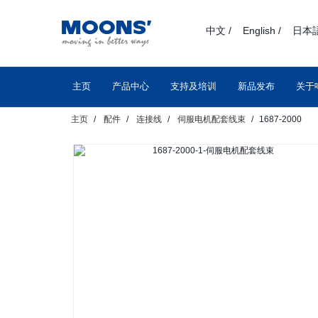
text.skipToContent
text.skipToNavigation
中文 /
English /
日本語
主页
产品中心
支持及培训
新品发布
关于
主页
配件
连接线
伺服电机配套线束
1687-2000