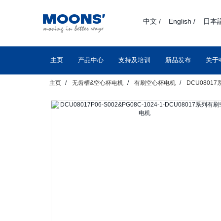
text.skipToContent
text.skipToNavigation
中文 /
English /
日本語
主页
产品中心
支持及培训
新品发布
关于
主页
无齿槽&空心杯电机
有刷空心杯电机
DCU0801