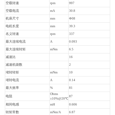
空载转速
rpm
997
空载电流
mA
30.8
机座尺寸
mm
Φ08
电机长度
mm
39.3
名义转速
rpm
337
最大连续电流
A
0.093
最大连续转矩
mNm
6.5
减速比
16
减速机级数
2
堵转转矩
mNm
10
堵转电流
A
0.14
最大效率
%
81
Ohms
电阻
87
±10%@20℃
相间电感
mH
0.606
转矩常数
mNm/A
6.87