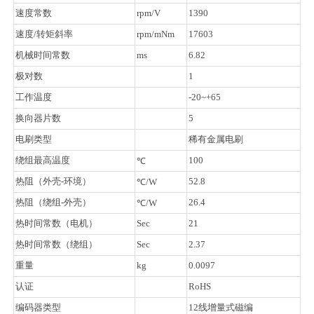
速度常数
rpm/V
1390
速度/转矩斜率
rpm/mNm
17603
机械时间常数
ms
6.82
极对数
1
工作温度
-20~+65
换向器片数
5
电刷类型
稀有金属电刷
绕组最高温度
100
℃
热阻（外壳-环境）
52.8
℃/W
热阻（绕组-外壳）
26.4
℃/W
热时间常数（电机）
Sec
21
热时间常数（绕组）
Sec
2.37
重量
kg
0.0097
认证
RoHS
编码器类型
12线增量式磁编