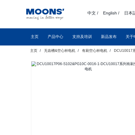
text.skipToContent
text.skipToNavigation
中文 /
English /
日本語
主页
产品中心
支持及培训
新品发布
关于
主页
无齿槽&空心杯电机
有刷空心杯电机
DCU1001