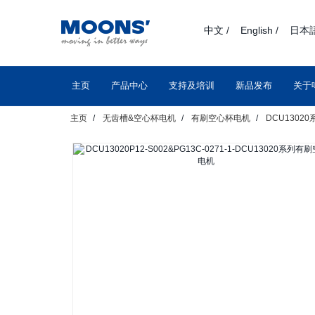
text.skipToContent
text.skipToNavigation
中文 /
English /
日本語
主页
产品中心
支持及培训
新品发布
关于
主页
无齿槽&空心杯电机
有刷空心杯电机
DCU1302