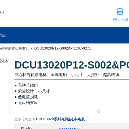
 /
网上商城
鸣志
0系列有刷空心杯电机
DCU13020P12-S002&PG13C-0271
DCU13020P12-S002&P
空心杯齿轮箱电机、金属电刷、小尺寸、大扭矩、超高转速
● 无铁芯绕组
● 紧凑设计，小尺寸
● 低电流损耗
● 无齿槽效应
更多信息查阅
DCU13020系列有刷空心杯电机