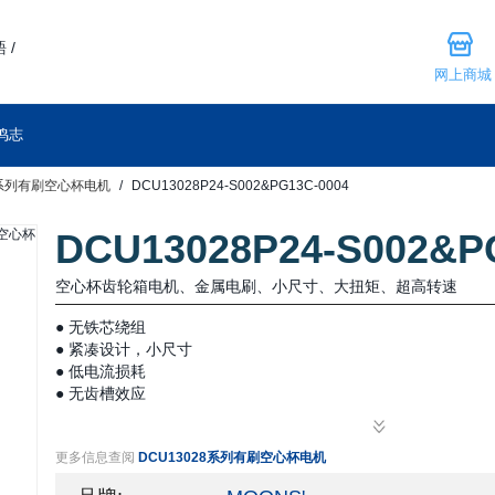
 /
网上商城
鸣志
8系列有刷空心杯电机
DCU13028P24-S002&PG13C-0004
DCU13028P24-S002&P
空心杯齿轮箱电机、金属电刷、小尺寸、大扭矩、超高转速
● 无铁芯绕组
● 紧凑设计，小尺寸
● 低电流损耗
● 无齿槽效应
更多信息查阅
DCU13028系列有刷空心杯电机