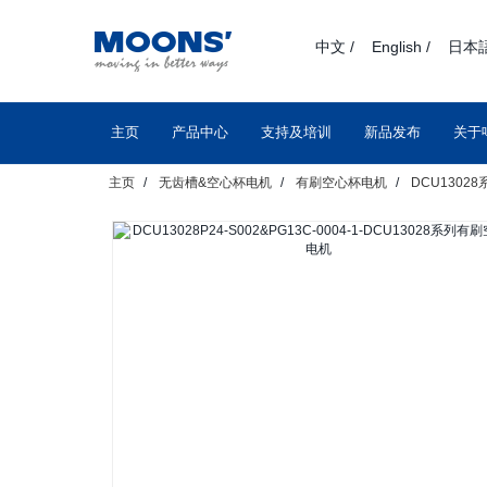
text.skipToContent
text.skipToNavigation
中文 /
English /
日本語
主页
产品中心
支持及培训
新品发布
关于
主页
无齿槽&空心杯电机
有刷空心杯电机
DCU1302