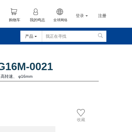
登录
注册
购物车
我的鸣志
全球网络
产品
G16M-0021
转速、 φ16mm
系统、生命科学、肿瘤学、血管系统
收藏