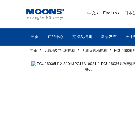
text.skipToContent
text.skipToNavigation
中文 /
English /
日本語
主页
产品中心
支持及培训
新品发布
关于
主页
无齿槽&空心杯电机
无刷无齿槽电机
ECU1603