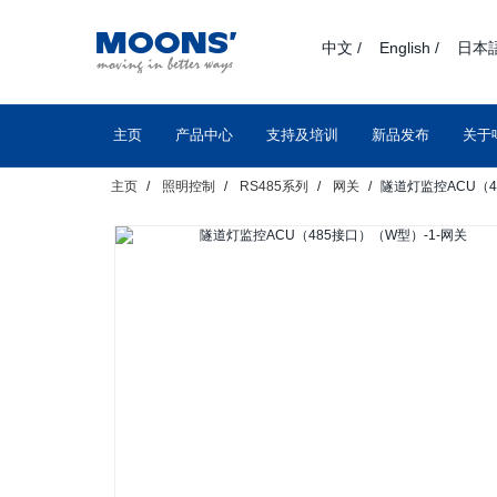
text.skipToContent
text.skipToNavigation
中文 /
English /
日本語
主页
产品中心
支持及培训
新品发布
关于
主页
照明控制
RS485系列
网关
隧道灯监控ACU（