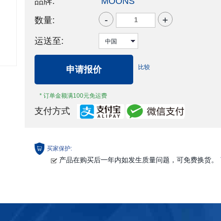
品牌:
MOONS'
-
+
数量:
运送至:
比较
申请报价
* 订单金额满100元免运费
支付方式
买家保护:
产品在购买后一年内如发生质量问题，可免费换货。