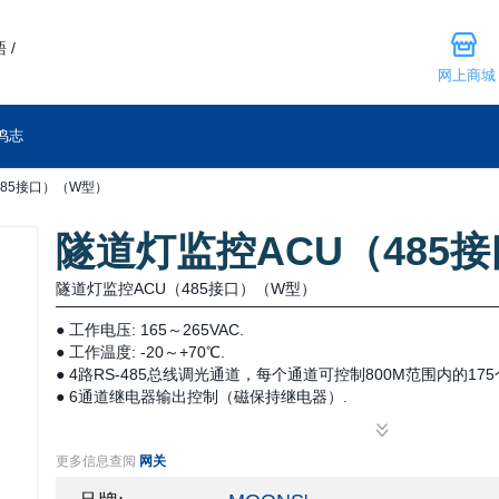
 /
网上商城
鸣志
485接口）（W型）
隧道灯监控ACU（485
隧道灯监控ACU（485接口）（W型）
● 工作电压: 165～265VAC.
● 工作温度: -20～+70℃.
● 4路RS-485总线调光通道，每个通道可控制800M范围内的17
● 6通道继电器输出控制（磁保持继电器）.
● 8通道数字量输入检测.
● 7通道电量计接口（1进6出）.
更多信息查阅
网关
● 5年质保