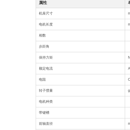
属性
机座尺寸
电机长度
相数
步距角
保持力矩
额定电流
电阻
转子惯量
g
电机种类
带键槽
前轴直径