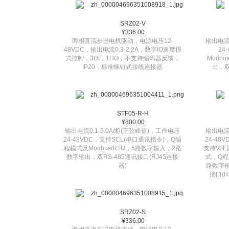
SRZ02-V
¥336.00
两相直流步进电机驱动，电源电压12-
输出电流0
48VDC，输出电流0.3-2.2A，数字IO速度模
24
式控制，3DI，1DO，不支持编码器反馈，
Modb
IP20，标准螺钉式接线连接器
出，双
STF05-R-H
¥800.00
输出电流0.1-5.0A/相(正弦峰值)，工作电压
输出电流0
24-48VDC，支持SCL(串口通讯指令)，Q编
24-48
程模式及Modbus/RTU，5路数字输入，2路
支持VoE
数字输出，双RS-485通讯接口(RJ45连接
式，Q程
器)
路数字
接口(R
SRZ02-S
¥336.00