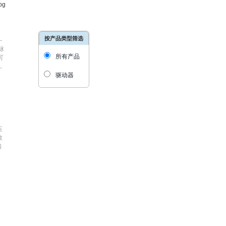
按产品类型筛选
-
脉
所有产品
可
，
驱动器
压
数
口