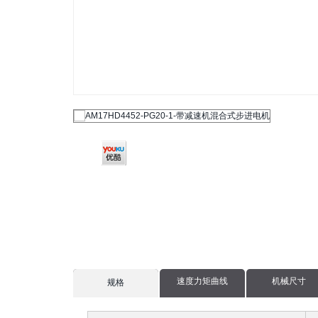
速度力矩曲线
机械尺寸
current
规格
tab: