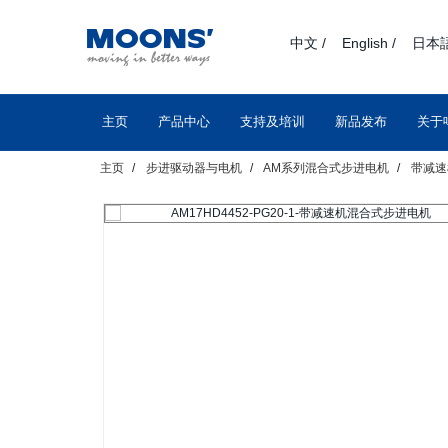
text.skipToContent
text.skipToNavigation
中文 /
English /
日本語
主页
产品中心
支持及培训
新品发布
关于
主页
步进驱动器与电机
AM系列混合式步进电机
带减速