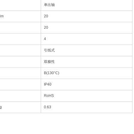
单出轴
Nm
20
20
4
引线式
双极性
B(130°C)
IP40
RoHS
g
0.63