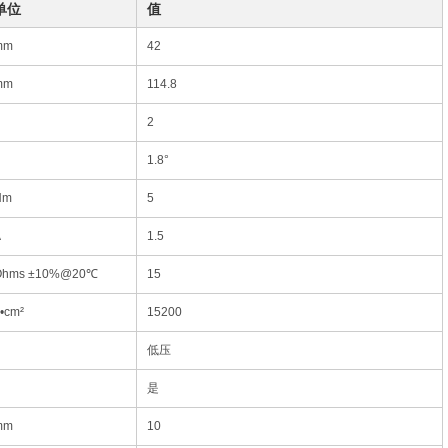
单位
值
mm
42
mm
114.8
2
1.8°
Nm
5
A
1.5
Ohms ±10%@20℃
15
•cm²
15200
低压
是
mm
10