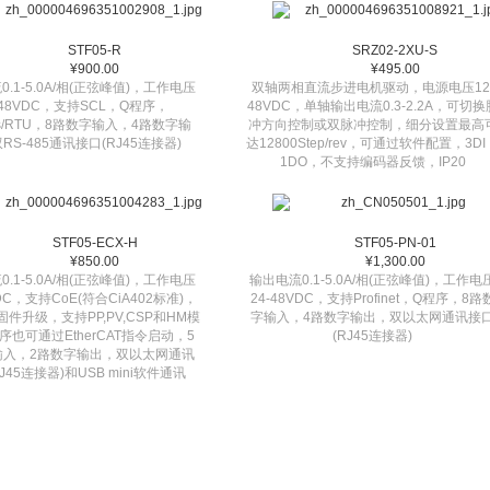
STF05-R
SRZ02-2XU-S
¥900.00
¥495.00
.1-5.0A/相(正弦峰值)，工作电压
双轴两相直流步进电机驱动，电源电压12
-48VDC，支持SCL，Q程序，
48VDC，单轴输出电流0.3-2.2A，可切换
us/RTU，8路数字输入，4路数字输
冲方向控制或双脉冲控制，细分设置最高
RS-485通讯接口(RJ45连接器)
达12800Step/rev，可通过软件配置，3DI
1DO，不支持编码器反馈，IP20
STF05-ECX-H
STF05-PN-01
¥850.00
¥1,300.00
.1-5.0A/相(正弦峰值)，工作电压
输出电流0.1-5.0A/相(正弦峰值)，工作电
VDC，支持CoE(符合CiA402标准)，
24-48VDC，支持Profinet，Q程序，8路
固件升级，支持PP,PV,CSP和HM模
字输入，4路数字输出，双以太网通讯接
序也可通过EtherCAT指令启动，5
(RJ45连接器)
输入，2路数字输出，双以太网通讯
J45连接器)和USB mini软件通讯