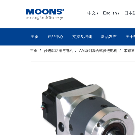
text.skipToContent
text.skipToNavigation
中文 /
English /
日本語
主页
产品中心
支持及培训
新品发布
关于
主页
步进驱动器与电机
AM系列混合式步进电机
带减速