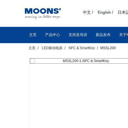
text.skipToContent
text.skipToNavigation
中文 /
English /
日本語
主页
产品中心
支持及培训
新品发布
关于
主页
LED驱动电源
NFC & SmartKey
MSSL200