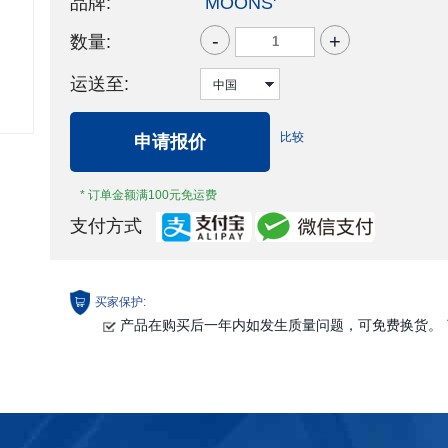
品牌:
MOONS'
-
+
数量:
运送至:
比较
申请报价
* 订单金额满100元免运费
支付方式
买家保护:
产品在购买后一年内如发生质量问题，可免费换货。