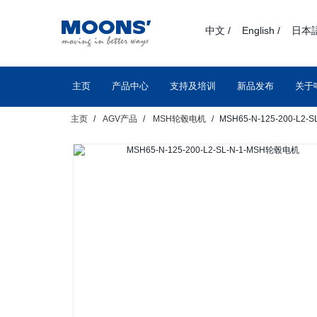
text.skipToContent
text.skipToNavigation
中文 /
English /
日本語
主页
产品中心
支持及培训
新品发布
关于
主页
AGV产品
MSH轮毂电机
MSH65-N-125-200-L2-S