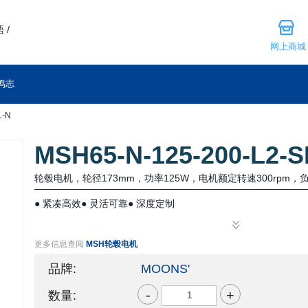
 /
网上商城
鸣志
L-N
MSH65-N-125-200-L2-S
轮毂电机，轮径173mm，功率125W，电机额定转速300rpm，负
● 紧凑高效● 灵活可靠● 深度定制
更多信息查阅
MSH轮毂电机
品牌:
MOONS'
-
+
数量: