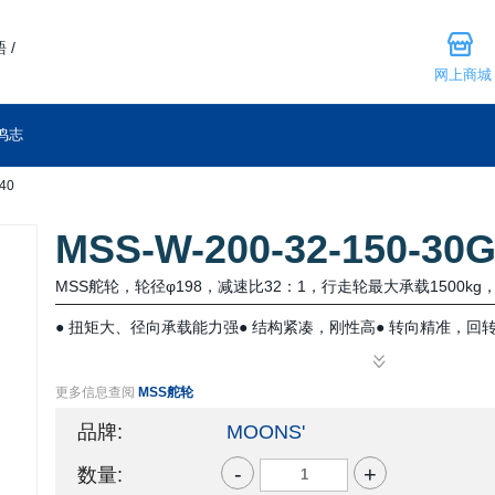
 /
网上商城
鸣志
40
MSS-W-200-32-150-30
MSS舵轮，轮径φ198，减速比32：1，行走轮最大承载1500kg，
● 扭矩大、径向承载能力强● 结构紧凑，刚性高● 转向精准，回
更多信息查阅
MSS舵轮
品牌:
MOONS'
-
+
数量: