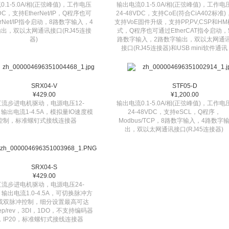
.1-5.0A/相(正弦峰值)，工作电压
输出电流0.1-5.0A/相(正弦峰值)，工作电
VDC，支持EtherNet/IP，Q程序也可
24-48VDC，支持CoE(符合CiA402标准)
erNet/IP指令启动，8路数字输入，4
支持VoE固件升级，支持PP,PV,CSP和HM
出，双以太网通讯接口(RJ45连接
式，Q程序也可通过EtherCAT指令启动，
器)
路数字输入，2路数字输出，双以太网通
接口(RJ45连接器)和USB mini软件通讯
SRX04-V
STF05-D
¥429.00
¥1,200.00
直流步进电机驱动，电源电压12-
输出电流0.1-5.0A/相(正弦峰值)，工作电
，输出电流1-4.5A，模拟量IO速度模
24-48VDC，支持eSCL，Q程序，
控制，标准螺钉式接线连接器
Modbus/TCP，8路数字输入，4路数字
出，双以太网通讯接口(RJ45连接器)
SRX04-S
¥429.00
直流步进电机驱动，电源电压24-
，输出电流1.0-4.5A，可切换脉冲方
或双脉冲控制，细分设置最高可达
tep/rev，3DI，1DO，不支持编码器
，IP20，标准螺钉式接线连接器