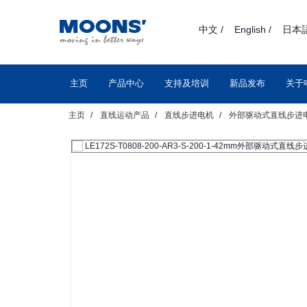
text.skipToContent
text.skipToNavigation
中文 /
English /
日本語
主页
产品中心
支持及培训
新品发布
关于
主页
直线运动产品
直线步进电机
外部驱动式直线步进