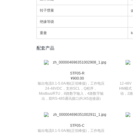
转子惯量
g
绝缘等级
重量
k
配套产品
STF05-R
¥900.00
输出电流0.1-5.0A/相(正弦峰值)，工作电压
12-48
24-48VDC，支持SCL，Q程序，
HM模式
Modbus/RTU，8路数字输入，4路数字输
动，2
出，双RS-485通讯接口(RJ45连接器)
STF05-C
输出电流0.1-5.0A/相(正弦峰值)，工作电压