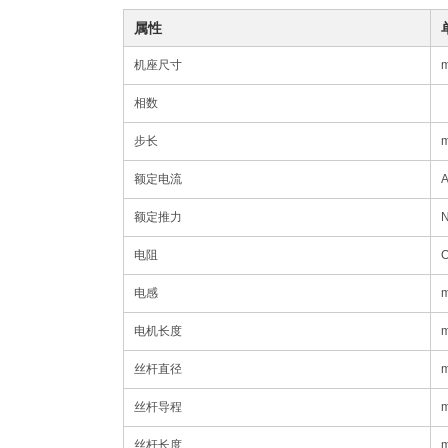
属性
机座尺寸
相数
步长
额定电流
额定推力
电阻
电感
m
电机长度
丝杆直径
丝杆导程
丝杆长度