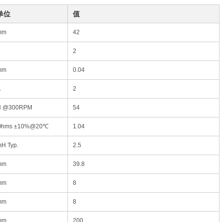
单位
值
mm
42
2
mm
0.04
A
2
N @300RPM
54
Ohms ±10%@20℃
1.04
H Typ.
2.5
mm
39.8
mm
8
mm
8
mm
200