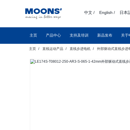
text.skipToContent
text.skipToNavigation
中文 /
English /
日本語
主页
产品中心
支持及培训
新品发布
关于
主页
直线运动产品
直线步进电机
外部驱动式直线步进