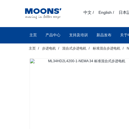
text.skipToContent
text.skipToNavigation
中文 /
English /
日本語
主页
产品中心
支持及培训
新品发布
关于
主页
步进电机
混合式步进电机
标准混合步进电机