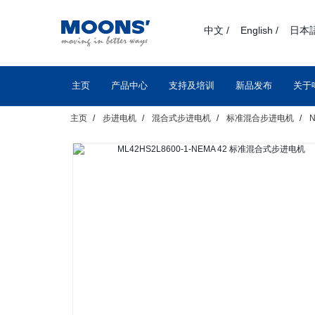
text.skipToContent
text.skipToNavigation
中文 /
English /
日本語
主页
产品中心
支持及培训
新品发布
关于
主页
步进电机
混合式步进电机
标准混合步进电机