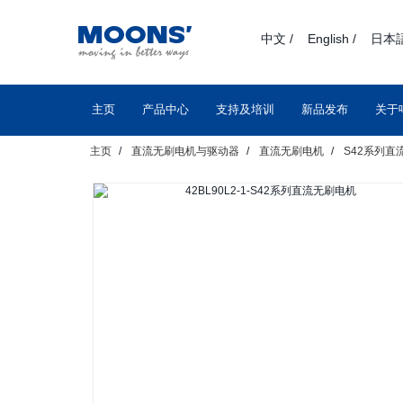
text.skipToContent
text.skipToNavigation
中文 /
English /
日本語
主页
产品中心
支持及培训
新品发布
关于
主页
直流无刷电机与驱动器
直流无刷电机
S42系列直