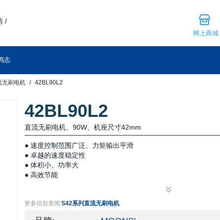
 /
网上商城
鸣志
流无刷电机
42BL90L2
42BL90L2
直流无刷电机、90W、机座尺寸42mm
● 速度控制范围广泛、力矩输出平滑
● 卓越的速度稳定性
● 体积小、功率大
● 高效节能
● 低温升、低噪音、低振动
● 寿命长、维护成本低
更多信息查阅
S42系列直流无刷电机
● 低定位力矩