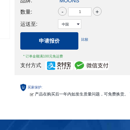
品牌:
MOONS'
-
+
数量:
运送至:
比较
申请报价
* 订单金额满100元免运费
支付方式
买家保护:
产品在购买后一年内如发生质量问题，可免费换货。