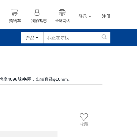
登录
注册
购物车
我的鸣志
全球网络
产品
率4096脉冲/圈，出轴直径φ10mm。
收藏