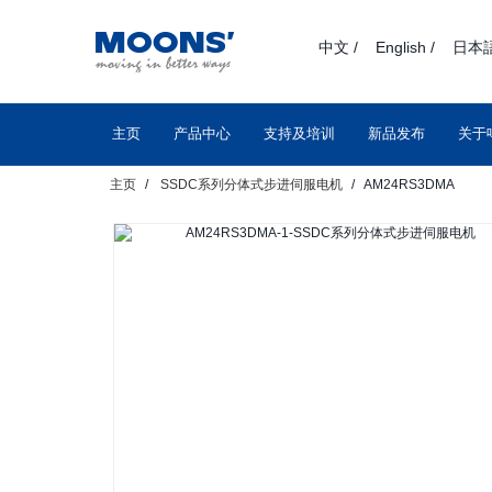
text.skipToContent
text.skipToNavigation
中文 /
English /
日本語
主页
产品中心
支持及培训
新品发布
关于
主页
SSDC系列分体式步进伺服电机
AM24RS3DMA