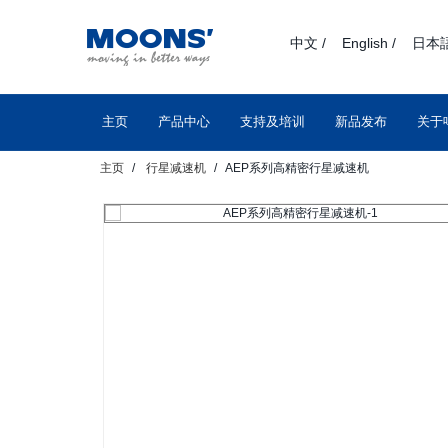
text.skipToContent
text.skipToNavigation
中文 /
English /
日本語
主页
产品中心
支持及培训
新品发布
关于
主页
行星减速机
AEP系列高精密行星减速机