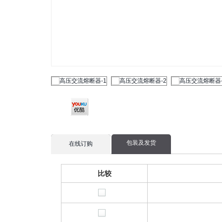
包装及发货
current
在线订购
tab:
比较