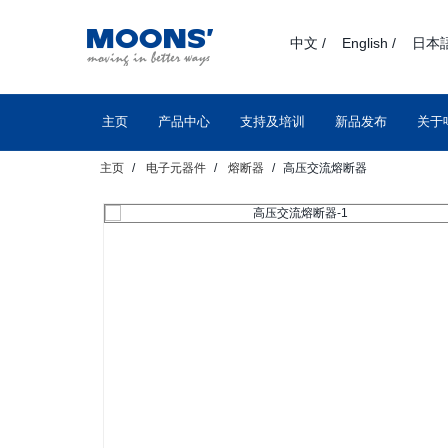
text.skipToContent
text.skipToNavigation
中文 /
English /
日本語
主页
产品中心
支持及培训
新品发布
关于
主页
电子元器件
熔断器
高压交流熔断器