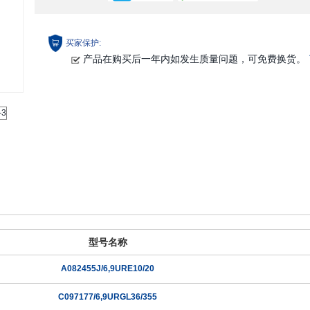
买家保护:
产品在购买后一年内如发生质量问题，可免费换货。
型号名称
A082455J/6,9URE10/20
C097177/6,9URGL36/355