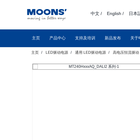
text.skipToContent
text.skipToNavigation
中文 /
English /
日本語
主页
产品中心
支持及培训
新品发布
关于
主页
LED驱动电源
通用 LED驱动电源
高电压恒流驱动