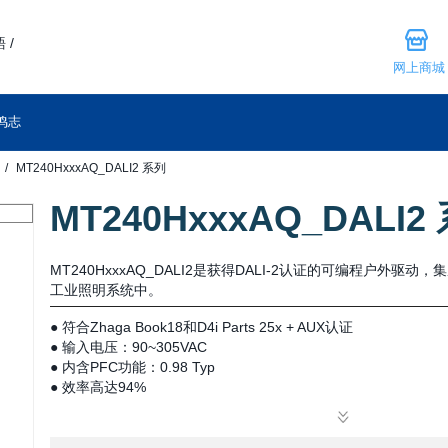
 /
网上商城
鸣志
MT240HxxxAQ_DALI2 系列
MT240HxxxAQ_DALI2
MT240HxxxAQ_DALI2是获得DALI-2认证的可编程户外
工业照明系统中。
● 符合Zhaga Book18和D4i Parts 25x + AUX认证
● 输入电压：90~305VAC
● 内含PFC功能：0.98 Typ
● 效率高达94%
● 宽电流范围下输出功率恒定
● DALI-2 调光，15V/60mA DALI电源供电
● 5年质保