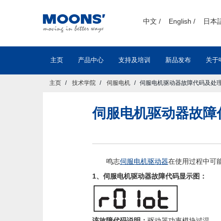
text.skipToContent
text.skipToNavigation
中文 /
English /
日本語
主页
产品中心
支持及培训
新品发布
关于
主页
技术学院
伺服电机
伺服电机驱动器故障代码及处
伺服电机驱动器故障
鸣志
伺服电机驱动器
在使用过程中可
1、伺服电机驱动器故障代码显示图：
该故障代码说明：
驱动器功率模块过温