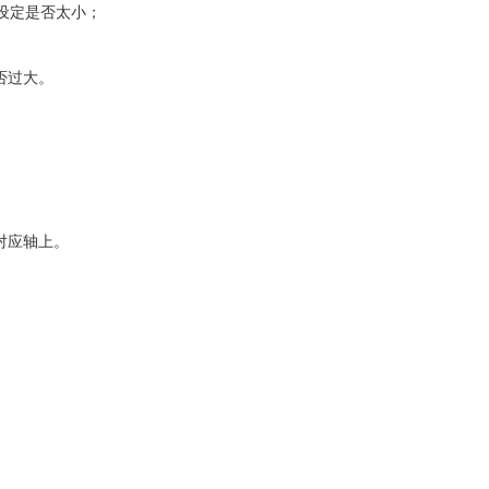
值”设定是否太小；
否过大。
对应轴上。