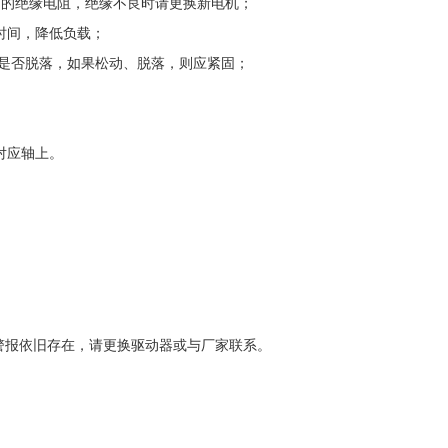
之间的绝缘电阻，绝缘不良时请更换新电机；
速时间，降低负载；
插头是否脱落，如果松动、脱落，则应紧固；
对应轴上。
警报依旧存在，请更换驱动器或与厂家联系。