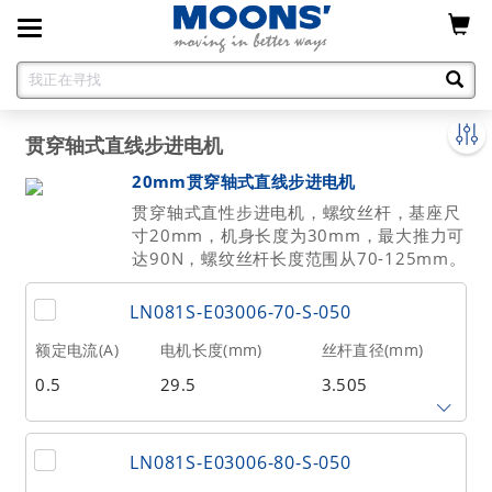
Toggle
navigation
贯穿轴式直线步进电机
20mm贯穿轴式直线步进电机
贯穿轴式直性步进电机，螺纹丝杆，基座尺
寸20mm，机身长度为30mm，最大推力可
达90N，螺纹丝杆长度范围从70-125mm。
LN081S-E03006-70-S-050
额定电流(A)
电机长度(mm)
丝杆直径(mm)
0.5
29.5
3.505
丝杆导程(mm)
丝杆长度(mm)
额定推力(N
@300RPM)
LN081S-E03006-80-S-050
0.6096
70
31