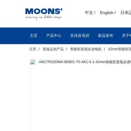
text.skipToContent
text.skipToNavigation
中文 /
English /
日本語
主页
产品中心
支持及培训
新品发布
关于
主页
直线运动产品
智能型直线步进电机
42mm智能型