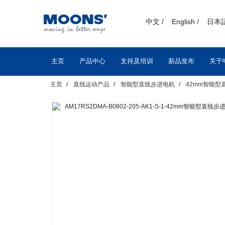
text.skipToContent
text.skipToNavigation
中文 /
English /
日本語
主页
产品中心
支持及培训
新品发布
关于
主页
直线运动产品
智能型直线步进电机
42mm智能型