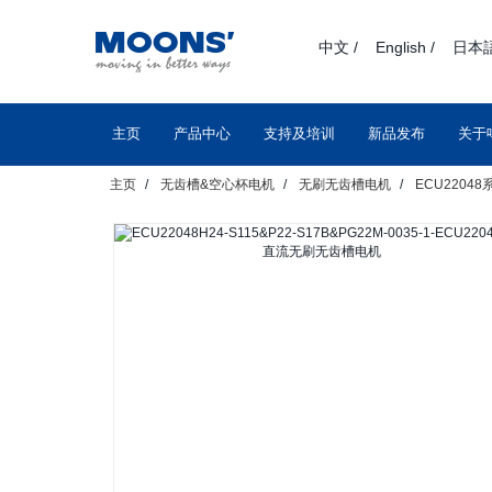
text.skipToContent
text.skipToNavigation
中文 /
English /
日本語
主页
产品中心
支持及培训
新品发布
关于
主页
无齿槽&空心杯电机
无刷无齿槽电机
ECU220