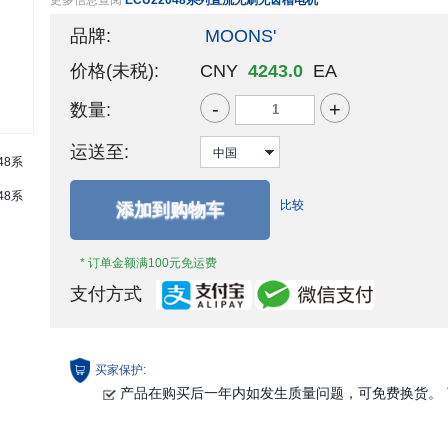
更多信息查阅
ECU22048系列直流无刷无齿槽电机
品牌:
MOONS'
价格(未税):
CNY
4243.0
EA
-
+
数量:
运送至:
比较
添加到购物车
* 订单金额满100元免运费
支付方式
买家保护:
产品在购买后一年内如发生质量问题，可免费换货。