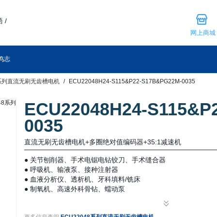
 /
网上商城
鸣志
48系列直流无刷无齿槽电机
ECU22048H24-S115&P22-S17B&PG22M-0035
ECU22048H24-S115&P
0035
直流无刷无齿槽电机+多圈绝对值编码器+35:1减速机
● 关节刨削器、手术电锯电钻铰刀、手术缝合器
● 呼吸机、输液泵、接种注射器
● 血液分析仪、透析机、牙科填料/铣床
● 制氧机、高速外科骨钻、蠕动泵