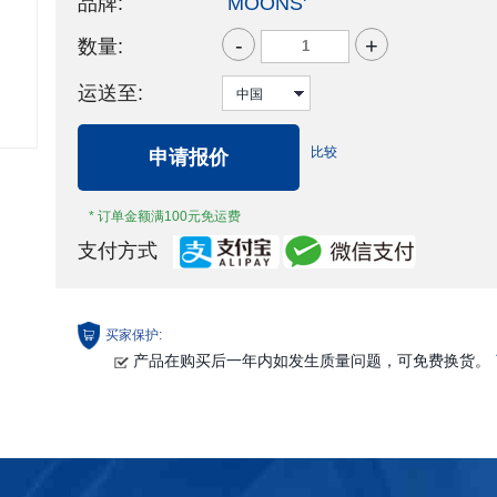
品牌:
MOONS'
-
+
数量:
运送至:
比较
申请报价
* 订单金额满100元免运费
支付方式
买家保护:
产品在购买后一年内如发生质量问题，可免费换货。