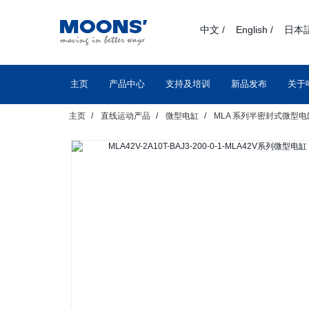
text.skipToContent
text.skipToNavigation
中文 /
English /
日本語
主页
产品中心
支持及培训
新品发布
关于
主页
直线运动产品
微型电缸
MLA 系列半密封式微型电