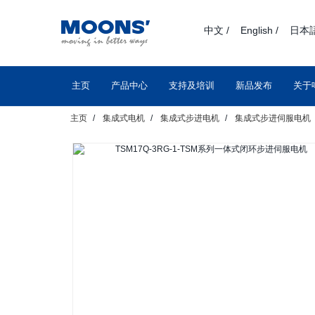
text.skipToContent
text.skipToNavigation
中文 /
English /
日本語
主页
产品中心
支持及培训
新品发布
关于
主页
集成式电机
集成式步进电机
集成式步进伺服电机