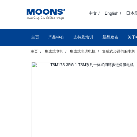
text.skipToContent
text.skipToNavigation
中文 /
English /
日本語
主页
产品中心
支持及培训
新品发布
关于
主页
集成式电机
集成式步进电机
集成式步进伺服电机