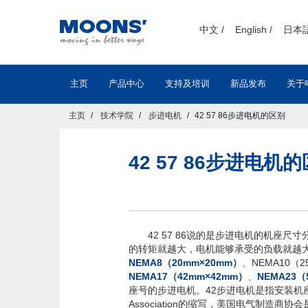
text.skipToContent
text.skipToNavigation
中文 /
English /
日本語
主页
产品中心
支持及培训
新品发布
关于
主页
技术学院
步进电机
42 57 86步进电机的区别
42 57 86步进电机
42 57 86说的是步进电机的机座尺寸分
的转矩就越大，电机能够承受的负载就越大
NEMA8（20mm×20mm）
、NEMA10（2
NEMA17（42mm×42mm）
、
NEMA23（
座号的步进电机。42步进电机是指安装机座尺寸是42
Association的缩写，美国电气制