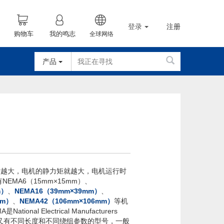
登录
注册
购物车
我的鸣志
全球网络
产品
座尺寸越大，电机的静力矩就越大，电机运行时
A6（15mm×15mm）、
m）
、
NEMA16（39mm×39mm）
、
mm）
、
NEMA42（106mm×106mm）
等机
Electrical Manufacturers
电机又有不同长度和不同绕组参数的型号，一般