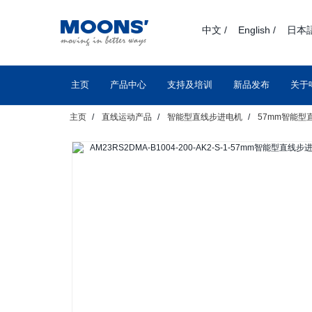
text.skipToContent
text.skipToNavigation
中文 /
English /
日本語
主页
产品中心
支持及培训
新品发布
关于
主页
直线运动产品
智能型直线步进电机
57mm智能型