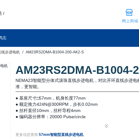
 /
网上商城
鸣志
直线步进电机
AM23RS2DMA-B1004-200-AK2-S
AM23RS2DMA-B1004-2
NEMA23智能型分体式滚珠直线步进电机，对比开环直线步进
准，更智能。
● 基座尺寸□57mm，机身长度77mm
● 额定推力424N@300RPM，步长0.02mm
● 丝杆直径10mm，丝杆导程4mm
● 编码器分辨率：20000 Pulse/circle
更多信息查阅
57mm智能型直线步进电机